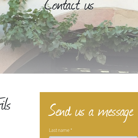
Contact us
ils
Send us a message
Last name
*