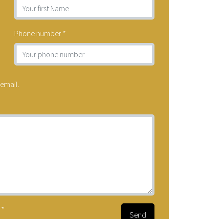
Phone number
*
 email.
?
*
Send