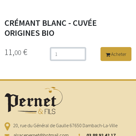
CRÉMANT BLANC - CUVÉE
ORIGINES BIO
11,
€
00
Acheter
20, rue du Général de Gaulle
67650
Dambach-La-Ville
alsacepernet@hotmail.com
03.88.92.42.17