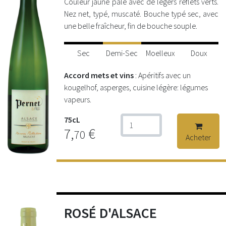
Couleur jaune pâle avec de légers reflets verts.
Nez net, typé, muscaté. Bouche typé sec, avec
une belle fraîcheur, fin de bouche souple.
Sec
Demi-Sec
Moelleux
Doux
Accord mets et vins
: Apéritifs avec un
kougelhof, asperges, cuisine légère: légumes
vapeurs.
75cL
7,
€
70
Acheter
ROSÉ D'ALSACE