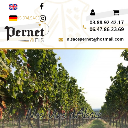
Aller au contenu
Facebook
Instagram
VINS D'ALSACE
03.88.92.42.17
06.47.86.23.69
alsacepernet@hotmail.com
Nos Vins d'Alsace